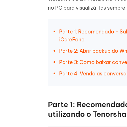
iAnyGo- iOS APP
iAnyGo
Escreva de forma mais inteligente,
Transfor
no PC para visualizá-las sempre
rápida e melhor com IA
semelha
Androi
Alterar a localização do iPhone sem PC
Alterar 
Parte 1: Recomendado - Sal
UltData for Android APP
Cleanu
iCareFone
Recuperar dados do Android sem PC
Limpe o 
Parte 2: Abrir backup do W
Parte 3: Como baixar conv
Parte 4: Vendo as conver
Parte 1: Recomendad
utilizando o Tenorsh