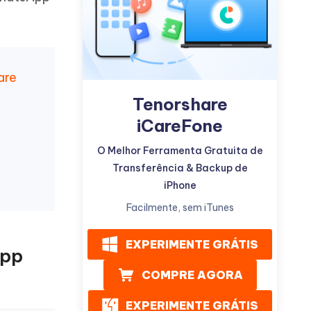
are
Tenorshare
Mais dicas úteis
iCareFone
O Melhor Ferramenta Gratuita de
Transferência & Backup de
iPhone
Facilmente, sem iTunes
EXPERIMENTE GRÁTIS
App
COMPRE AGORA
EXPERIMENTE GRÁTIS