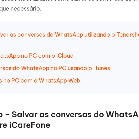
Novo
 - APP GPS Falso para
iCareFone Transferir APP
me o conteúdo da IA em algo
 que necessário.
nte ao humano
d
Transferir bate-papo do Whatsapp
Android/iPhone
a localização do Android sem PC
var as conversas do WhatsApp utilizando o Tenorsh
p Pro APP
iPhone com IA gratuitamente
hatsApp no PC com o iCloud
ersas do WhatsApp no PC usando o iTunes
sas no PC com o WhatsApp Web
o - Salvar as conversas do Whats
are iCareFone