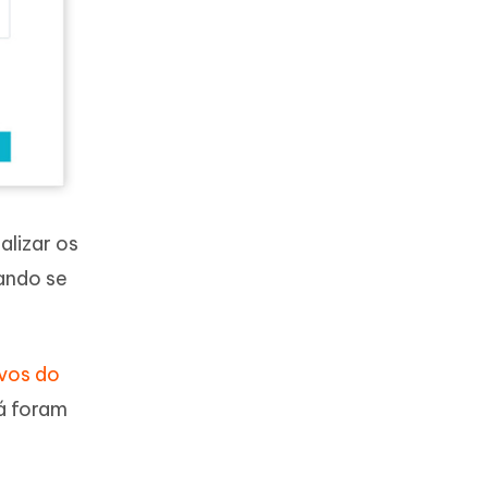
alizar os
ando se
ivos do
á foram