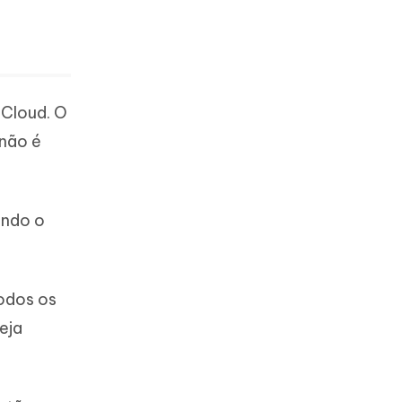
iCloud. O
 não é
ando o
todos os
eja