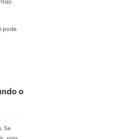
então
cê pode
r
ando o
. Se
r, siga