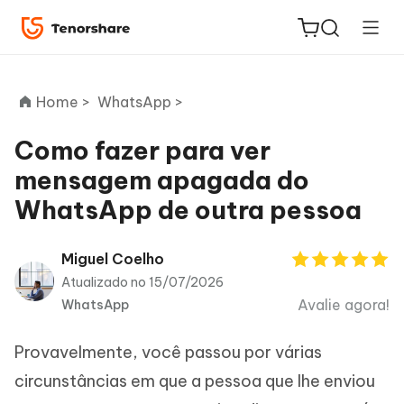
Home >
WhatsApp >
Como fazer para ver
mensagem apagada do
ReiBoot
WhatsApp de outra pessoa
for iOS
PDNob
Miguel Coelho
Novo
PDF
Atualizado no 15/07/2026
Editor
Avalie agora!
WhatsApp
iAnyGo
Provavelmente, você passou por várias
circunstâncias em que a pessoa que lhe enviou