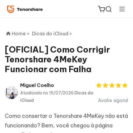
Home >
Dicas do iCloud >
[OFICIAL] Como Corrigir
Tenorshare 4MeKey
ReiBoot
Funcionar com Falha
for iOS
PDNob
Miguel Coelho
Novo
PDF
Atualizado no 15/07/2026
Dicas do
Editor
Avalie agora!
iCloud
iAnyGo
Como consertar o Tenorshare 4MeKey não está
funcionando? Bem, você chegou à página