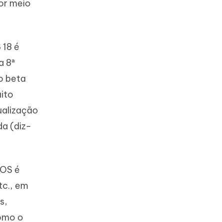
or meio
 18 é
a 8ª
o beta
ito
ualização
da (diz-
iOS é
tc., em
s,
como o