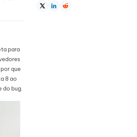
Mais dicas úteis
eta para
lvedores
 por que
ta 8 ao
e do bug.