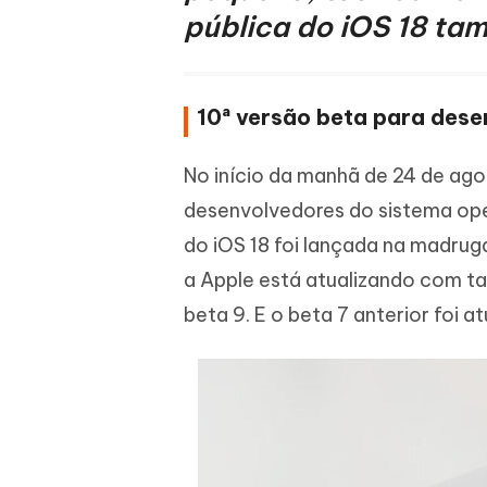
pública do iOS 18 ta
iAnyGo- iOS APP
iAnyGo
Escreva de forma mais inteligente,
Transfor
rápida e melhor com IA
semelha
Androi
Alterar a localização do iPhone sem PC
Alterar 
10ª versão beta para dese
UltData for Android APP
Cleanu
Recuperar dados do Android sem PC
Limpe o 
No início da manhã de 24 de ago
desenvolvedores do sistema ope
do iOS 18 foi lançada na madruga
a Apple está atualizando com tan
beta 9. E o beta 7 anterior foi a