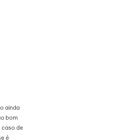
o ainda
tão bom
o caso de
se é