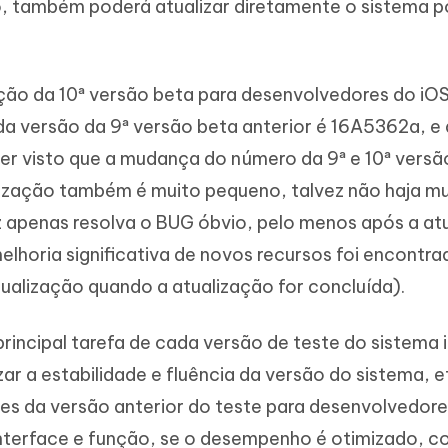
o, também poderá atualizar diretamente o sistema p
ão da 10ª versão beta para desenvolvedores do iOS
 versão da 9ª versão beta anterior é 16A5362a, e 
er visto que a mudança do número da 9ª e 10ª versã
lização também é muito pequeno, talvez não haja mu
z apenas resolva o BUG óbvio, pelo menos após a at
lhoria significativa de novos recursos foi encontra
ualização quando a atualização for concluída).
rincipal tarefa de cada versão de teste do sistema 
izar a estabilidade e fluência da versão do sistema, e
lhes da versão anterior do teste para desenvolvedore
 interface e função, se o desempenho é otimizado, 