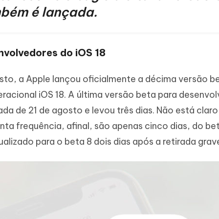
Novo
mbém é lançada.
 - APP GPS Falso para
iCareFone Transferir APP
me o conteúdo da IA em algo
nte ao humano
d
Transferir bate-papo do Whatsapp
Android/iPhone
a localização do Android sem PC
nvolvedores do iOS 18
p Pro APP
iPhone com IA gratuitamente
sto, a Apple lançou oficialmente a décima versão b
racional iOS 18. A última versão beta para desenvo
da de 21 de agosto e levou três dias. Não está claro
ta frequência, afinal, são apenas cinco dias, do be
tualizado para o beta 8 dois dias após a retirada grav