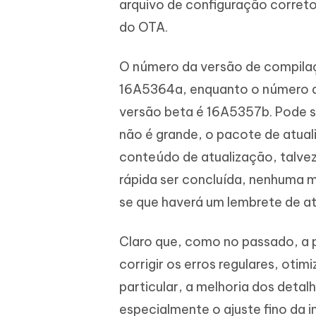
arquivo de configuração corret
do OTA.
O número da versão de compilaç
16A5364a, enquanto o número da
versão beta é 16A5357b. Pode s
não é grande, o pacote de atua
conteúdo de atualização, talve
rápida ser concluída, nenhuma me
se que haverá um lembrete de at
Claro que, como no passado, a p
corrigir os erros regulares, otim
particular, a melhoria dos deta
especialmente o ajuste fino da