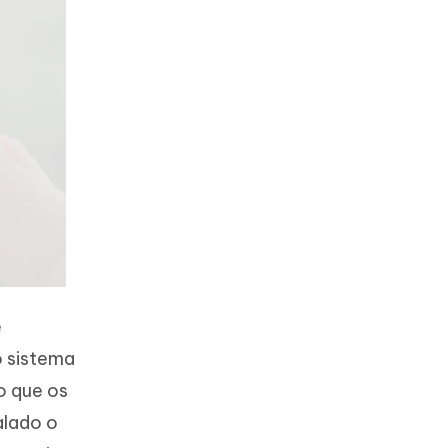
e
o sistema
o que os
alado o