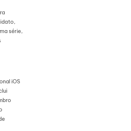
ra
idato,
ma série,
s
onal iOS
lui
embro
o
de