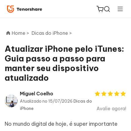
Home >
Dicas do iPhone >
Atualizar iPhone pelo iTunes:
Guia passo a passo para
ReiBoot
manter seu dispositivo
for iOS
atualizado
PDNob
Novo
PDF
Miguel Coelho
Editor
Atualizado no 15/07/2026
Dicas do
Avalie agora!
iPhone
iAnyGo
No mundo digital de hoje, é super importante