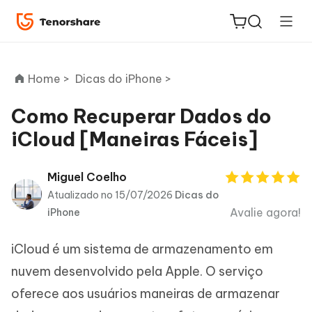
Home >
Dicas do iPhone >
Como Recuperar Dados do
iCloud [Maneiras Fáceis]
ReiBoot
for iOS
Miguel Coelho
Atualizado no 15/07/2026
Dicas do
PDNob
Avalie agora!
iPhone
Novo
PDF
Editor
iCloud é um sistema de armazenamento em
iAnyGo
nuvem desenvolvido pela Apple. O serviço
oferece aos usuários maneiras de armazenar