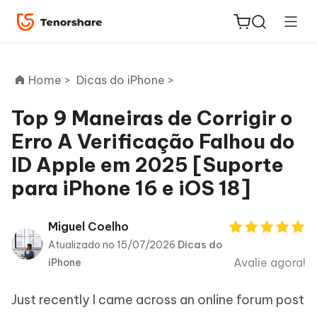
Home >
Dicas do iPhone >
Top 9 Maneiras de Corrigir o
Erro A Verificação Falhou do
ReiBoot
ID Apple em 2025 [Suporte
for iOS
para iPhone 16 e iOS 18]
PDNob
Novo
PDF
Miguel Coelho
Editor
Atualizado no 15/07/2026
Dicas do
Avalie agora!
iPhone
iAnyGo
Just recently I came across an online forum post