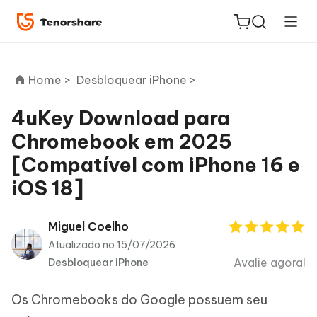
Home >
Desbloquear iPhone >
4uKey Download para
Chromebook em 2025
ReiBoot
[Compatível com iPhone 16 e
for iOS
iOS 18]
PDNob
Novo
PDF
Miguel Coelho
Editor
Atualizado no 15/07/2026
Avalie agora!
Desbloquear iPhone
iAnyGo
Os Chromebooks do Google possuem seu