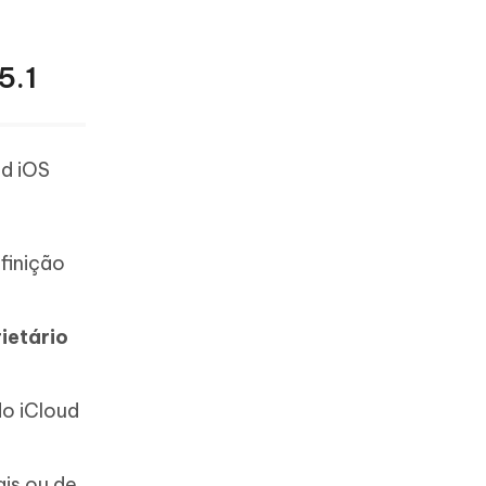
5.1
ud iOS
finição
ietário
do iCloud
ais ou de