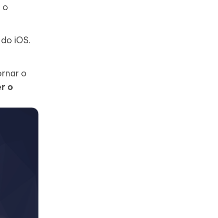
e o
do iOS.
ornar o
r o