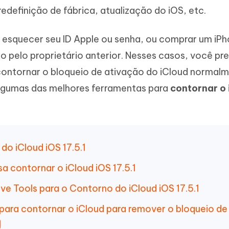
Novo
redefinição de fábrica, atualização do iOS, etc.
 - APP GPS Falso para
iCareFone Transferir APP
me o conteúdo da IA em algo
nte ao humano
d
Transferir bate-papo do Whatsapp
Android/iPhone
a localização do Android sem PC
 esquecer seu ID Apple ou senha, ou comprar um iP
pelo proprietário anterior. Nesses casos, você pre
p Pro APP
contornar o bloqueio de ativação do iCloud normalm
iPhone com IA gratuitamente
lgumas das melhores ferramentas para
contornar o 
do iCloud iOS 17.5.1
a contornar o iCloud iOS 17.5.1
ve Tools para o Contorno do iCloud iOS 17.5.1
 para contornar o iCloud para remover o bloqueio de