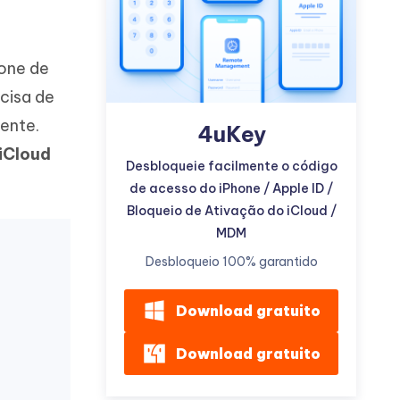
hone de
cisa de
ente.
4uKey
Mais dicas úteis
iCloud
Desbloqueie facilmente o código
de acesso do iPhone / Apple ID /
Bloqueio de Ativação do iCloud /
MDM
Desbloqueio 100% garantido
Download gratuito
Download gratuito