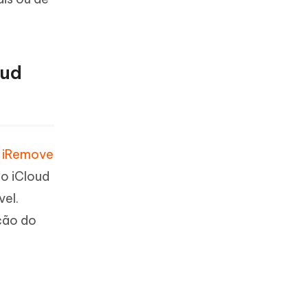
oud
.
iRemove
do iCloud
vel.
ção do