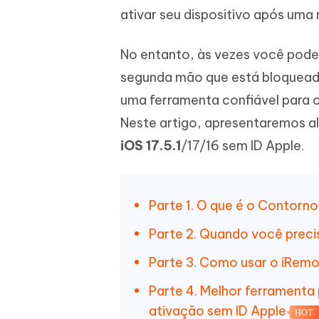
ativar seu dispositivo após uma 
iAnyGo- iOS APP
iAnyGo
Escreva de forma mais inteligente,
Transfor
rápida e melhor com IA
semelha
Androi
Alterar a localização do iPhone sem PC
Alterar 
No entanto, às vezes você pode
segunda mão que está bloqueado 
UltData for Android APP
Cleanu
uma ferramenta confiável para 
Recuperar dados do Android sem PC
Limpe o 
Neste artigo, apresentaremos a
iOS 17.5.1
/17/16 sem ID Apple.
Parte 1. O que é o Contorno 
Parte 2. Quando você precis
Parte 3. Como usar o iRemo
Parte 4. Melhor ferramenta
ativação sem ID Apple
HOT