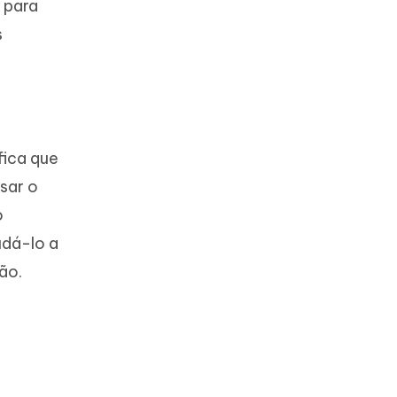
l para
s
fica que
sar o
o
udá-lo a
ão.