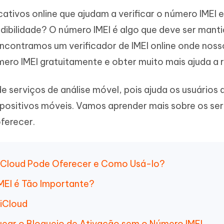
Novo
 - APP GPS Falso para
iCareFone Transferir APP
me o conteúdo da IA em algo
cativos online que ajudam a verificar o número IMEI 
nte ao humano
d
Transferir bate-papo do Whatsapp
edibilidade? O número IMEI é algo que deve ser mant
Android/iPhone
a localização do Android sem PC
ncontramos um verificador de IMEI online onde noss
p Pro APP
mero IMEI gratuitamente e obter muito mais ajuda a r
iPhone com IA gratuitamente
de serviços de análise móvel, pois ajuda os usuários 
positivos móveis. Vamos aprender mais sobre os ser
oferecer.
eeiCloud Pode Oferecer e Como Usá-lo?
IMEI é Tão Importante?
eiCloud
ear o Bloqueio de Ativação sem o Número IMEI