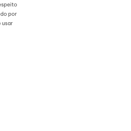
espeito
ado por
e usar