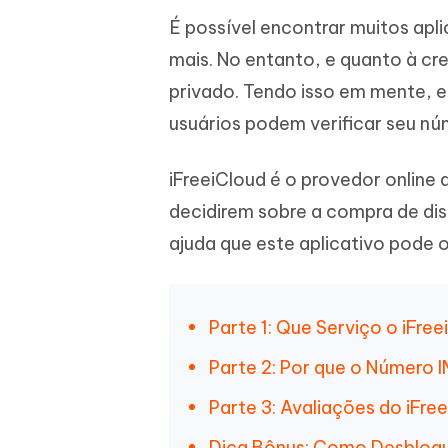
iAnyGo- iOS APP
iAnyGo
Escreva de forma mais inteligente,
Transfor
É possível encontrar muitos apli
rápida e melhor com IA
semelha
Androi
Alterar a localização do iPhone sem PC
mais. No entanto, e quanto à cr
Alterar 
privado. Tendo isso em mente, e
UltData for Android APP
Cleanu
usuários podem verificar seu nú
Recuperar dados do Android sem PC
Limpe o 
iFreeiCloud é o provedor online 
decidirem sobre a compra de dis
ajuda que este aplicativo pode 
Parte 1: Que Serviço o iFr
Parte 2: Por que o Número 
Parte 3: Avaliações do iFre
Dica Bônus: Como Desbloqu