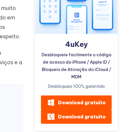
e muito
ido em
os
espeito.
4uKey
Mais dicas úteis
a
Desbloqueie facilmente o código
viços e a
de acesso do iPhone / Apple ID /
Bloqueio de Ativação do iCloud /
MDM
Desbloqueio 100% garantido
Download gratuito
Download gratuito