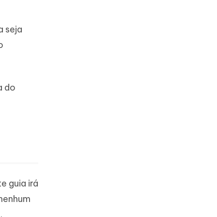
a seja
o
a do
 guia irá
e nenhum
.