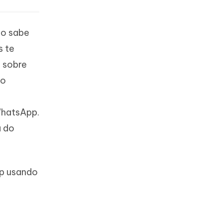
ão sabe
s te
r sobre
do
WhatsApp.
a do
pp usando