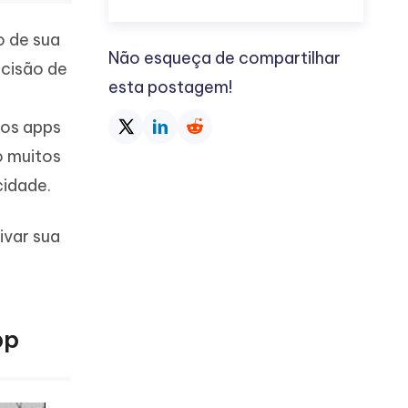
o de sua
Não esqueça de compartilhar
ecisão de
esta postagem!
 os apps
o muitos
cidade.
ivar sua
pp