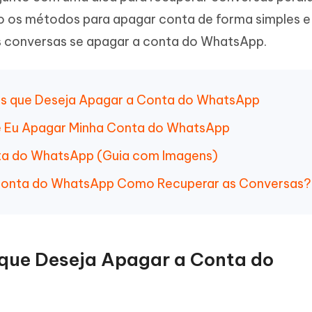
Novo
 - APP GPS Falso para
iCareFone Transferir APP
me o conteúdo da IA em algo
 os métodos para apagar conta de forma simples e 
nte ao humano
d
Transferir bate-papo do Whatsapp
as conversas se apagar a conta do WhatsApp.
Android/iPhone
a localização do Android sem PC
p Pro APP
eis que Deseja Apagar a Conta do WhatsApp
iPhone com IA gratuitamente
e Eu Apagar Minha Conta do WhatsApp
ta do WhatsApp (Guia com Imagens)
 Conta do WhatsApp Como Recuperar as Conversas?
 que Deseja Apagar a Conta do