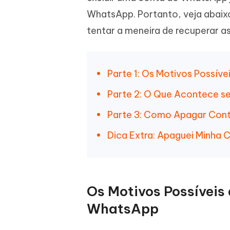
iAnyGo- iOS APP
iAnyGo
Escreva de forma mais inteligente,
Transfor
WhatsApp. Portanto, veja abaixo
rápida e melhor com IA
semelha
Androi
Alterar a localização do iPhone sem PC
tentar a meneira de recuperar 
Alterar 
UltData for Android APP
Cleanu
Parte 1: Os Motivos Possív
Recuperar dados do Android sem PC
Limpe o 
Parte 2: O Que Acontece s
Parte 3: Como Apagar Con
Dica Extra: Apaguei Minha
Os Motivos Possíveis
WhatsApp