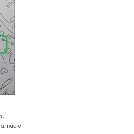
o,
a, não é