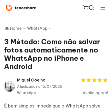
Home >
WhatsApp >
3 Método: Como não salvar
fotos automaticamente no
ReiBoot
WhatsApp no iPhone e
for iOS
Android
PDNob
Novo
PDF
Miguel Coelho
Editor
Atualizado no 15/07/2026
Avalie agora!
WhatsApp
iAnyGo
É bem simples impedir que o WhatsApp salve