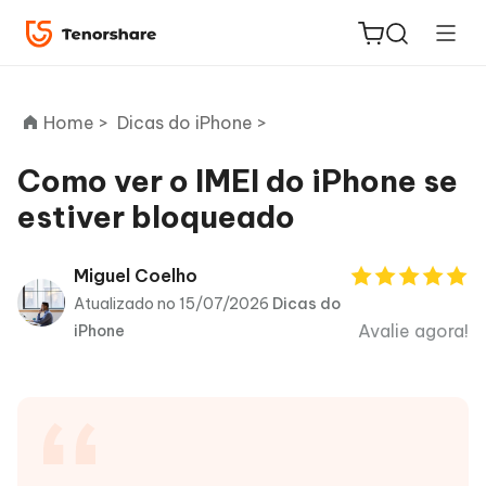
Home >
Dicas do iPhone >
Como ver o IMEI do iPhone se
estiver bloqueado
ReiBoot
for iOS
Miguel Coelho
Atualizado no 15/07/2026
Dicas do
PDNob
Avalie agora!
iPhone
Novo
PDF
Editor
iAnyGo