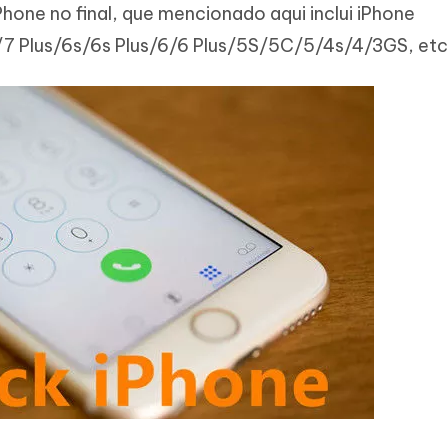
Novo
Phone no final, que mencionado aqui inclui iPhone
 - APP GPS Falso para
iCareFone Transferir APP
me o conteúdo da IA em algo
nte ao humano
d
/7 Plus/6s/6s Plus/6/6 Plus/5S/5C/5/4s/4/3GS, etc
Transferir bate-papo do Whatsapp
Android/iPhone
a localização do Android sem PC
p Pro APP
iPhone com IA gratuitamente