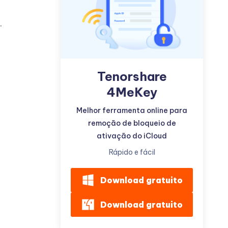
.
Tenorshare
Mais dicas úteis
4MeKey
Melhor ferramenta online para
remoção de bloqueio de
ativação do iCloud
Rápido e fácil
Download gratuito
Download gratuito