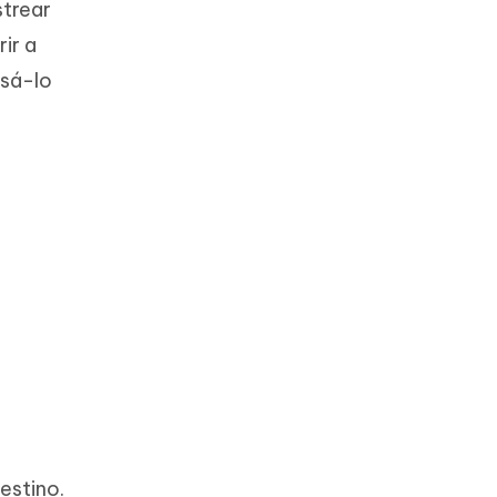
strear
ir a
usá-lo
estino.