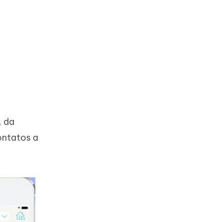
, da
ontatos a