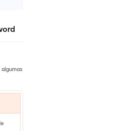
word
m algumas
de