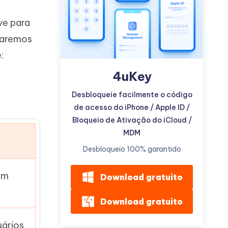
ve para
taremos
:
4uKey
Mais dicas úteis
Desbloqueie facilmente o código
de acesso do iPhone / Apple ID /
Bloqueio de Ativação do iCloud /
MDM
Desbloqueio 100% garantido
em
Download gratuito
Download gratuito
uários