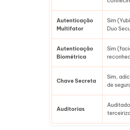
conhecim
Autenticação
Sim (Yub
Multifator
Duo Secu
Autenticação
Sim (faci
Biométrica
reconhec
Sim, adi
Chave Secreta
de segur
Auditado
Auditorias
terceiriz