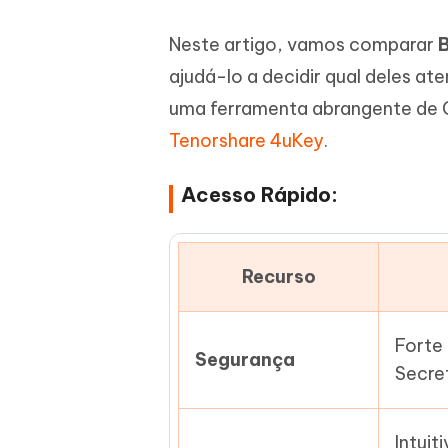
iAnyGo- iOS APP
iAnyGo
Escreva de forma mais inteligente,
Transfor
rápida e melhor com IA
semelha
Neste artigo, vamos comparar
Androi
Alterar a localização do iPhone sem PC
Alterar 
ajudá-lo a decidir qual deles 
uma ferramenta abrangente de G
UltData for Android APP
Cleanu
Tenorshare 4uKey
.
Recuperar dados do Android sem PC
Limpe o 
Acesso Rápido:
Recurso
Forte
Segurança
Secre
Intuit