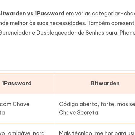
Novo
 - APP GPS Falso para
iCareFone Transferir APP
me o conteúdo da IA em algo
nte ao humano
Bitwarden vs 1Password
em várias categorias-cha
d
Transferir bate-papo do Whatsapp
Android/iPhone
a localização do Android sem PC
atende melhor às suas necessidades. Também apresen
erenciador e Desbloqueador de Senhas para iPhone
p Pro APP
iPhone com IA gratuitamente
1Password
Bitwarden
 com Chave
Código aberto, forte, mas s
ta
Chave Secreta
ivo, amigável para
Mais técnico, melhor para us