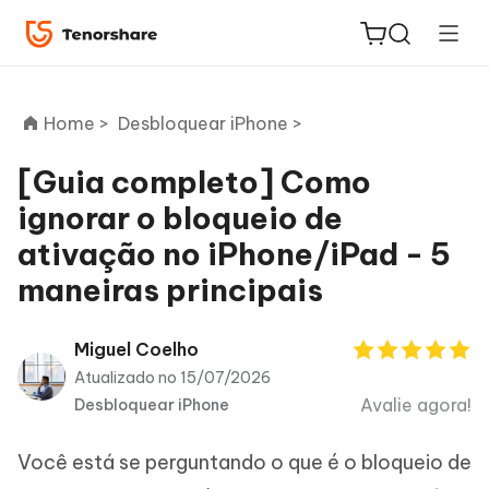
Home >
Desbloquear iPhone >
[Guia completo] Como
ignorar o bloqueio de
ReiBoot
ativação no iPhone/iPad - 5
for iOS
maneiras principais
PDNob
Novo
PDF
Miguel Coelho
Editor
Atualizado no 15/07/2026
Avalie agora!
Desbloquear iPhone
iAnyGo
Você está se perguntando o que é o bloqueio de