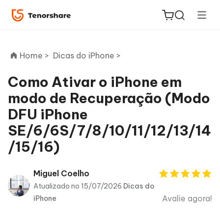
Home >
Dicas do iPhone >
Como Ativar o iPhone em
modo de Recuperação (Modo
ReiBoot
DFU iPhone
for iOS
SE/6/6S/7/8/10/11/12/13/14
PDNob
/15/16)
Novo
PDF
Editor
Miguel Coelho
Atualizado no 15/07/2026
Dicas do
iAnyGo
Avalie agora!
iPhone