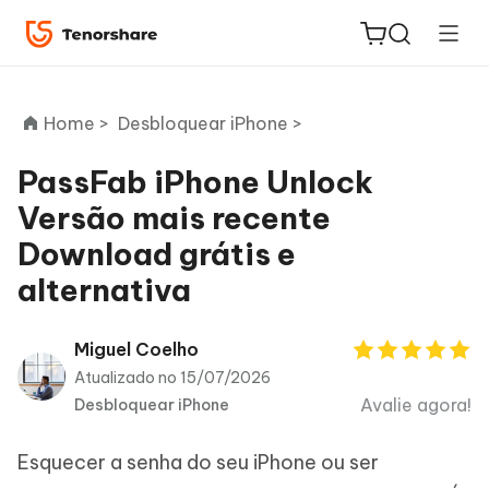
Home >
Desbloquear iPhone >
PassFab iPhone Unlock
Versão mais recente
ReiBoot
Download grátis e
for iOS
alternativa
PDNob
Novo
PDF
Miguel Coelho
Editor
Atualizado no 15/07/2026
Avalie agora!
Desbloquear iPhone
iAnyGo
Esquecer a senha do seu iPhone ou ser