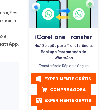
gurações,
otícia é
iCareFone Transfer
o e
Mais dicas úteis
WhatsApp
.
No.1 Solução para Transferência,
Backup e Restauração do
WhatsApp
Transferência Rápida e Segura
EXPERIMENTE GRÁTIS
COMPRE AGORA
EXPERIMENTE GRÁTIS