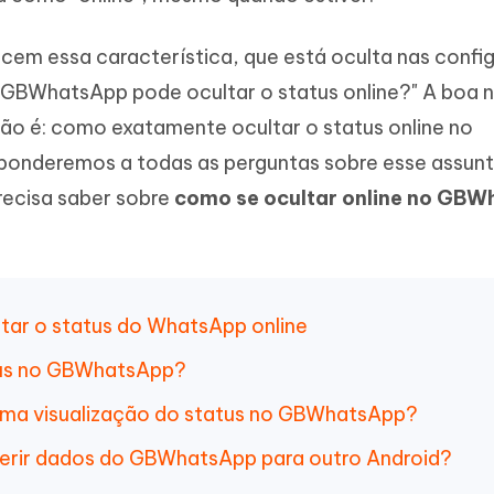
Novo
 - APP GPS Falso para
iCareFone Transferir APP
me o conteúdo da IA em algo
nte ao humano
d
Transferir bate-papo do Whatsapp
cem essa característica, que está oculta nas confi
Android/iPhone
a localização do Android sem PC
 GBWhatsApp pode ocultar o status online?" A boa n
ão é: como exatamente ocultar o status online no
p Pro APP
iPhone com IA gratuitamente
ponderemos a todas as perguntas sobre esse assunt
recisa saber sobre
como se ocultar online no GB
ultar o status do WhatsApp online
tus no GBWhatsApp?
tima visualização do status no GBWhatsApp?
ferir dados do GBWhatsApp para outro Android?