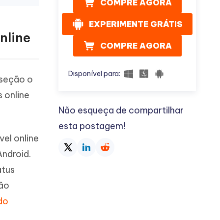
COMPRE AGORA
EXPERIMENTE GRÁTIS
nline
COMPRE AGORA
Disponível para:
 seção o
 online
Não esqueça de compartilhar
esta postagem!
vel online
Android.
atus
não
do