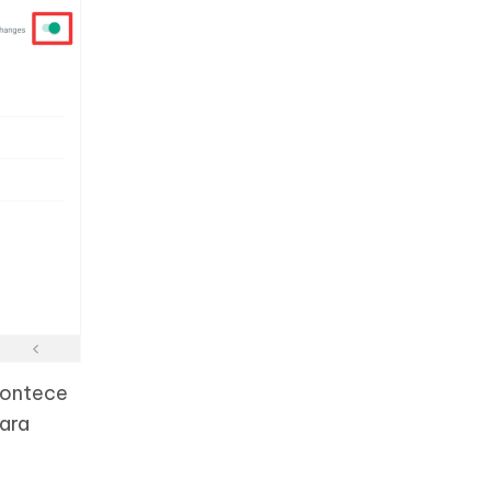
contece
ara