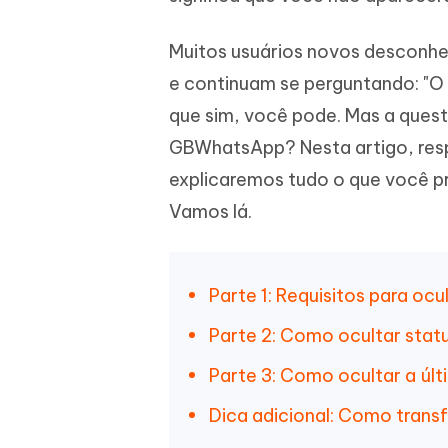
iAnyGo- iOS APP
iAnyGo
Escreva de forma mais inteligente,
Transfor
rápida e melhor com IA
semelha
Androi
Alterar a localização do iPhone sem PC
Muitos usuários novos desconhe
Alterar 
e continuam se perguntando: "O
que sim, você pode. Mas a quest
UltData for Android APP
Cleanu
Recuperar dados do Android sem PC
Limpe o 
GBWhatsApp? Nesta artigo, res
explicaremos tudo o que você p
Vamos lá.
Parte 1: Requisitos para oc
Parte 2: Como ocultar sta
Parte 3: Como ocultar a úl
Dica adicional: Como trans