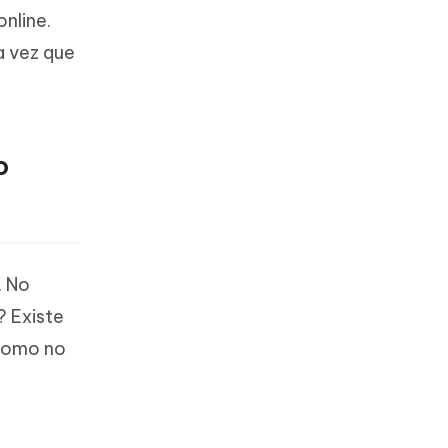
nline.
a vez que
o
. No
? Existe
 como no