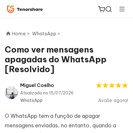
Home >
WhatsApp >
Como ver mensagens
apagadas do WhatsApp
ReiBoot
[Resolvido]
for iOS
PDNob
Miguel Coelho
Novo
PDF
Atualizado no 15/07/2026
Editor
Avalie agora!
WhatsApp
iAnyGo
O WhatsApp tem a função de apagar
mensagens enviadas, no entanto, quando a