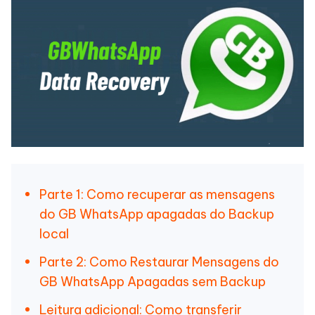
Parte 1: Como recuperar as mensagens
do GB WhatsApp apagadas do Backup
local
Parte 2: Como Restaurar Mensagens do
GB WhatsApp Apagadas sem Backup
Leitura adicional: Como transferir