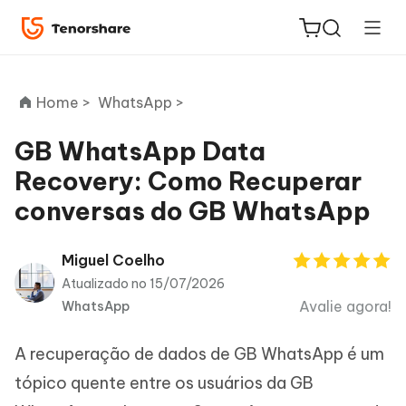
Home >
WhatsApp >
GB WhatsApp Data
Recovery: Como Recuperar
ReiBoot
conversas do GB WhatsApp
for iOS
PDNob
Miguel Coelho
Novo
PDF
Atualizado no 15/07/2026
Editor
Avalie agora!
WhatsApp
iAnyGo
A recuperação de dados de GB WhatsApp é um
tópico quente entre os usuários da GB