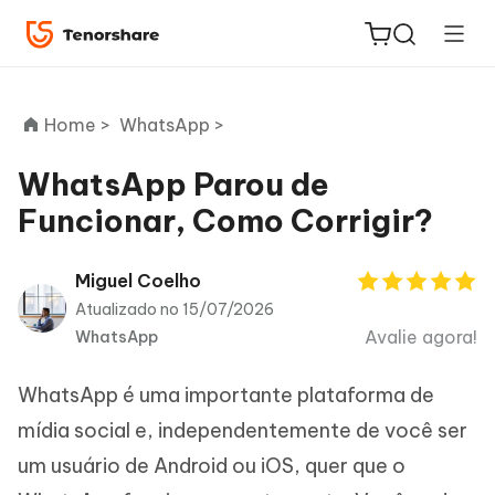
Home >
WhatsApp >
WhatsApp Parou de
Funcionar, Como Corrigir?
ReiBoot
for iOS
Miguel Coelho
Atualizado no 15/07/2026
PDNob
Avalie agora!
WhatsApp
Novo
PDF
Editor
WhatsApp é uma importante plataforma de
iAnyGo
mídia social e, independentemente de você ser
um usuário de Android ou iOS, quer que o