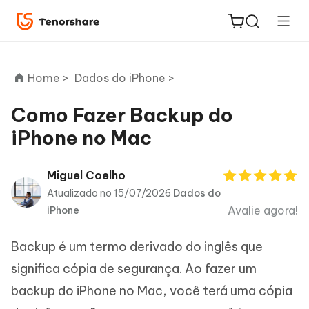
Home >
Dados do iPhone >
Como Fazer Backup do
iPhone no Mac
ReiBoot
for iOS
Miguel Coelho
Atualizado no 15/07/2026
Dados do
PDNob
Avalie agora!
iPhone
Novo
PDF
Editor
Backup é um termo derivado do inglês que
iAnyGo
significa cópia de segurança. Ao fazer um
backup do iPhone no Mac, você terá uma cópia