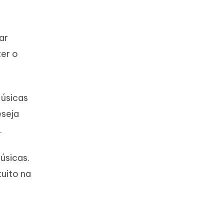
ar
zer o
músicas
eseja
.
úsicas.
uito na