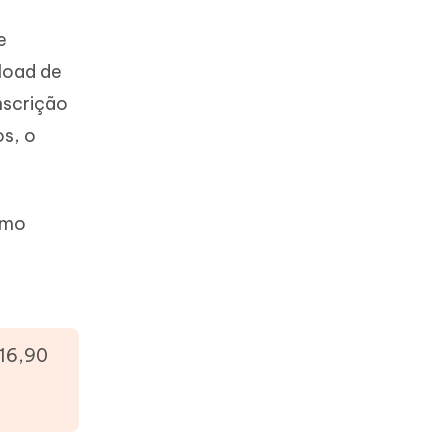
e
load de
nscrição
os, o
smo
 16,90