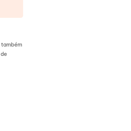
id também
 de