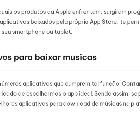
Novo
 - APP GPS Falso para
iCareFone Transferir APP
me o conteúdo da IA em algo
quais os produtos da Apple enfrentam, surgiram pr
nte ao humano
d
Transferir bate-papo do Whatsapp
Android/iPhone
 aplicativos baixados pela própria App Store, te per
a localização do Android sem PC
o seu smartphone ou tablet.
p Pro APP
iPhone com IA gratuitamente
ivos para baixar musicas
 inúmeros aplicativos que cumprem tal função. Con
licado de escolhermos o app ideal. Sendo assim, s
elhores aplicativos para download de músicas na pl