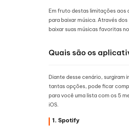
iAnyGo- iOS APP
iAnyGo
Escreva de forma mais inteligente,
Transfor
Em fruto destas limitações aos 
rápida e melhor com IA
semelha
Androi
Alterar a localização do iPhone sem PC
para baixar música. Através dos
Alterar 
baixar suas músicas favoritas n
UltData for Android APP
Cleanu
Recuperar dados do Android sem PC
Limpe o 
Quais são os aplicat
Diante desse cenário, surgiram
tantas opções, pode ficar comp
para você uma lista com os 5 m
iOS.
1. Spotify