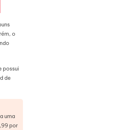
buns
rém, o
ando
e possui
ad de
ha uma
1,99 por