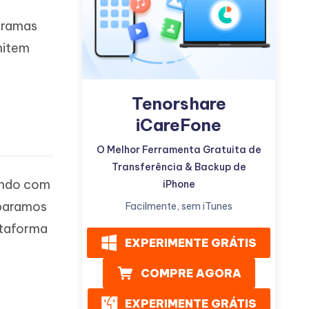
ogramas
mitem
Tenorshare
Mais dicas úteis
iCareFone
O Melhor Ferramenta Gratuita de
Transferência & Backup de
tando com
iPhone
eparamos
Facilmente, sem iTunes
ataforma
EXPERIMENTE GRÁTIS
COMPRE AGORA
EXPERIMENTE GRÁTIS