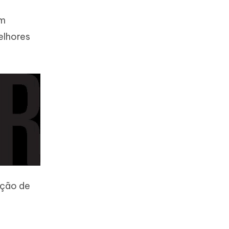
em
elhores
ação de