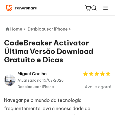
Home >
Desbloquear iPhone >
CodeBreaker Activator
Última Versão Download
ReiBoot
Gratuito e Dicas
for iOS
PDNob
Miguel Coelho
Novo
PDF
Atualizado no 15/07/2026
Editor
Avalie agora!
Desbloquear iPhone
iAnyGo
Navegar pelo mundo da tecnologia
frequentemente leva à necessidade de