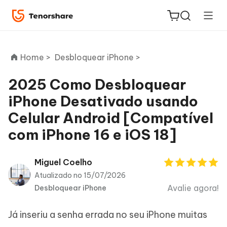
Home >
Desbloquear iPhone >
2025 Como Desbloquear
iPhone Desativado usando
ReiBoot
Celular Android [Compatível
for iOS
com iPhone 16 e iOS 18]
PDNob
Novo
PDF
Miguel Coelho
Editor
Atualizado no 15/07/2026
Avalie agora!
Desbloquear iPhone
iAnyGo
Já inseriu a senha errada no seu iPhone muitas