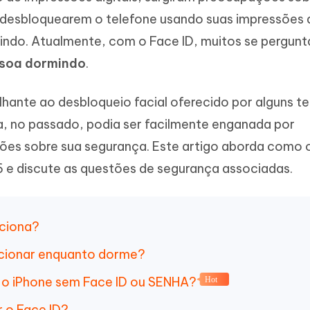
Novo
 - APP GPS Falso para
iCareFone Transferir APP
me o conteúdo da IA em algo
 desbloquearem o telefone usando suas impressões d
nte ao humano
d
Transferir bate-papo do Whatsapp
indo. Atualmente, com o Face ID, muitos se pergun
Android/iPhone
a localização do Android sem PC
ssoa dormindo
.
p Pro APP
iPhone com IA gratuitamente
lhante ao desbloqueio facial oferecido por alguns t
a, no passado, podia ser facilmente enganada por
ões sobre sua segurança. Este artigo aborda como 
16 e discute as questões de segurança associadas.
nciona?
ncionar enquanto dorme?
 o iPhone sem Face ID ou SENHA?
Hot
r o Face ID?