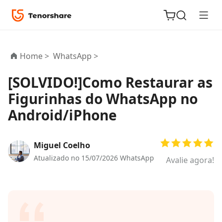
Home >
WhatsApp >
[SOLVIDO!]Como Restaurar as
Figurinhas do WhatsApp no
ReiBoot
Android/iPhone
for iOS
PDNob
Miguel Coelho
Novo
PDF
Atualizado no 15/07/2026
WhatsApp
Avalie agora!
Editor
iAnyGo