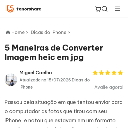
Home >
Dicas do iPhone >
5 Maneiras de Converter
Imagem heic em jpg
ReiBoot
for iOS
Miguel Coelho
Atualizado no 15/07/2026
Dicas do
PDNob
Avalie agora!
iPhone
Novo
PDF
Editor
Passou pela situação em que tentou enviar para
iAnyGo
o computador as fotos que tirou com seu
iPhone, e notou que estavam em um formato