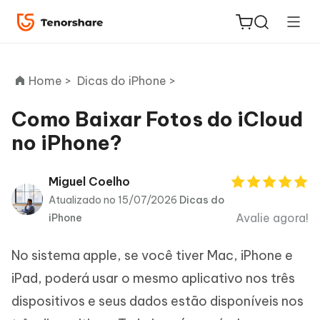
Home >
Dicas do iPhone >
Como Baixar Fotos do iCloud
no iPhone?
ReiBoot
for iOS
Miguel Coelho
Atualizado no 15/07/2026
Dicas do
PDNob
Avalie agora!
iPhone
Novo
PDF
Editor
No sistema apple, se você tiver Mac, iPhone e
iAnyGo
iPad, poderá usar o mesmo aplicativo nos três
dispositivos e seus dados estão disponíveis nos