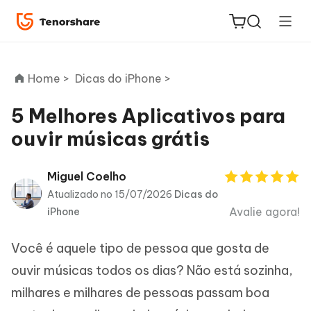
Home >
Dicas do iPhone >
5 Melhores Aplicativos para
ouvir músicas grátis
ReiBoot
for iOS
Miguel Coelho
Atualizado no 15/07/2026
Dicas do
PDNob
Avalie agora!
iPhone
Novo
PDF
Editor
Você é aquele tipo de pessoa que gosta de
iAnyGo
ouvir músicas todos os dias? Não está sozinha,
milhares e milhares de pessoas passam boa