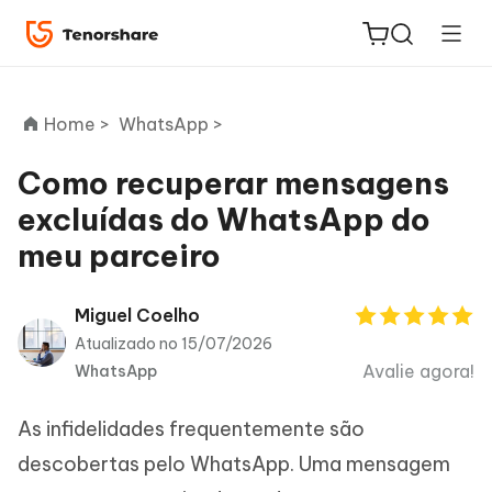
Home >
WhatsApp >
Como recuperar mensagens
excluídas do WhatsApp do
ReiBoot
meu parceiro
for iOS
PDNob
Miguel Coelho
Novo
PDF
Atualizado no 15/07/2026
Editor
Avalie agora!
WhatsApp
iAnyGo
As infidelidades frequentemente são
descobertas pelo WhatsApp. Uma mensagem