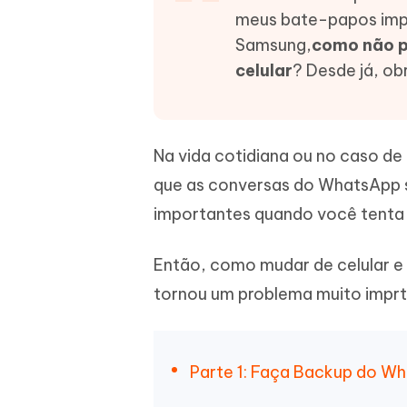
meus bate-papos imp
iAnyGo- iOS APP
iAnyGo
Escreva de forma mais inteligente,
Transfor
rápida e melhor com IA
semelha
Androi
Alterar a localização do iPhone sem PC
Samsung,
como não p
Alterar 
celular
? Desde já, ob
UltData for Android APP
Cleanu
Recuperar dados do Android sem PC
Limpe o 
Na vida cotidiana ou no caso de
que as conversas do WhatsApp s
importantes quando você tenta
Então, como mudar de celular e
tornou um problema muito imprt
Parte 1: Faça Backup do W