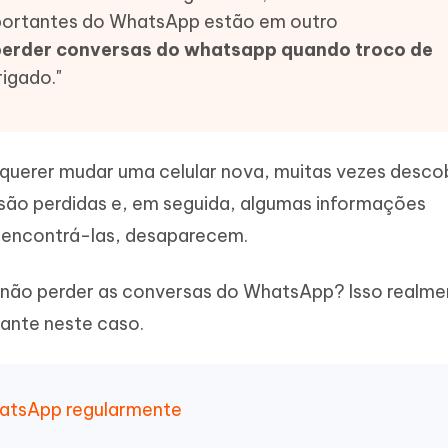
Novo
ortantes do WhatsApp estão em outro
 - APP GPS Falso para
iCareFone Transferir APP
me o conteúdo da IA em algo
nte ao humano
d
Transferir bate-papo do Whatsapp
erder conversas do whatsapp quando troco de
Android/iPhone
a localização do Android sem PC
rigado."
p Pro APP
iPhone com IA gratuitamente
 querer mudar uma celular nova, muitas vezes desc
ão perdidas e, em seguida, algumas informações
 encontrá-las, desaparecem.
 não perder as conversas do WhatsApp? Isso realme
ante neste caso.
hatsApp regularmente