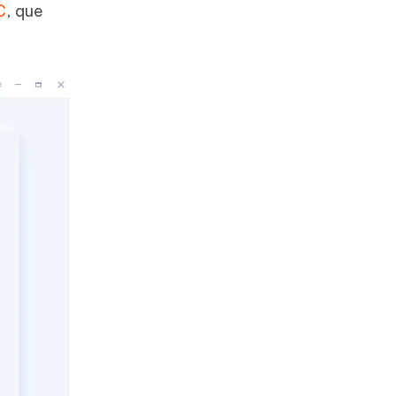
C
, que