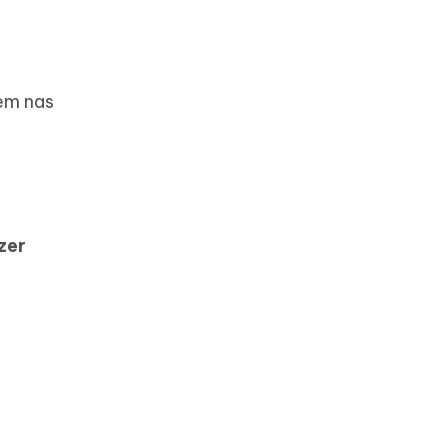
em nas
zer