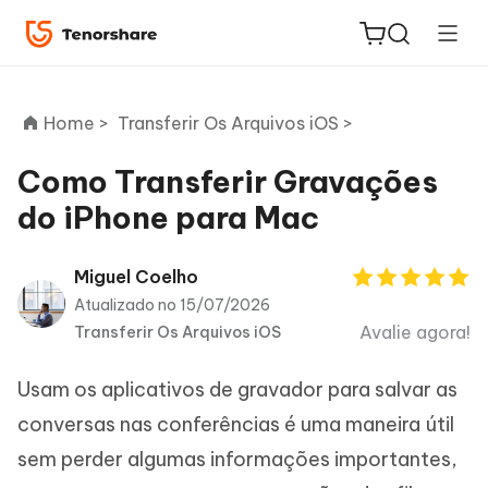
Home >
Transferir Os Arquivos iOS >
Como Transferir Gravações
do iPhone para Mac
ReiBoot
for iOS
Miguel Coelho
Atualizado no 15/07/2026
PDNob
Avalie agora!
Transferir Os Arquivos iOS
Novo
PDF
Editor
Usam os aplicativos de gravador para salvar as
iAnyGo
conversas nas conferências é uma maneira útil
sem perder algumas informações importantes,