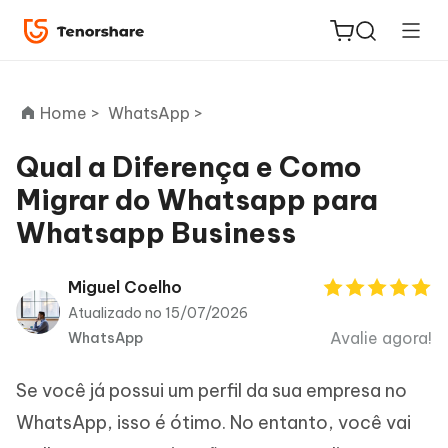
Home >
WhatsApp >
Qual a Diferença e Como
Migrar do Whatsapp para
ReiBoot
Whatsapp Business
for iOS
PDNob
Miguel Coelho
Novo
PDF
Atualizado no 15/07/2026
Editor
Avalie agora!
WhatsApp
iAnyGo
Se você já possui um perfil da sua empresa no
WhatsApp, isso é ótimo. No entanto, você vai